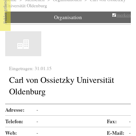
Sie sind hier
Universität Oldenburg
merken
Organisation
Eingetragen: 31.01.15
Carl von Ossietzky Universität
Oldenburg
Adresse:
-
Telefon:
-
Fax:
-
Web:
-
E-Mail:
-