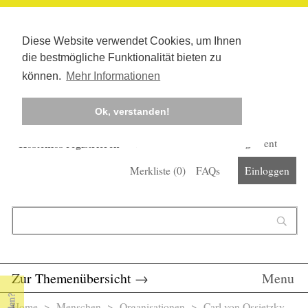
Diese Website verwendet Cookies, um Ihnen
die bestmögliche Funktionalität bieten zu
können.
Mehr Informationen
Ok, verstanden!
Kostenlos registrieren
Newsletter
Corona-Management
Merkliste (
0
)
FAQs
Einloggen
Suchformular
Suche
Zur Themenübersicht
→
Menu
Home
>
Menschen
>
Organisationen
> Carl von Ossietzky