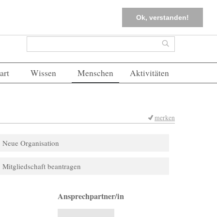
tter
Corona-Management
Merkliste (
0
)
FAQs
Einloggen
Ok, verstanden!
Suchformular
Suche
art
Wissen
Menschen
Aktivitäten
merken
Neue Organisation
Mitgliedschaft beantragen
Ansprechpartner/in