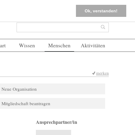
tter
Corona-Management
Merkliste (
0
)
FAQs
Einloggen
Ok, verstanden!
Suchformular
Suche
art
Wissen
Menschen
Aktivitäten
merken
Neue Organisation
Mitgliedschaft beantragen
Ansprechpartner/in