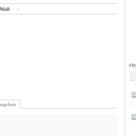
Mail:
-
Or
nangebote