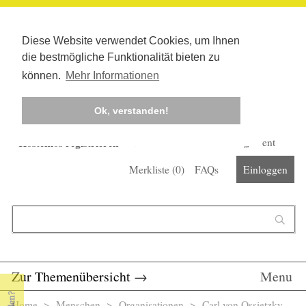
Diese Website verwendet Cookies, um Ihnen
die bestmögliche Funktionalität bieten zu
können.
Mehr Informationen
Ok, verstanden!
Kostenlos registrieren
Newsletter
Corona-Management
Merkliste (
0
)
FAQs
Einloggen
Suchformular
Suche
Zur Themenübersicht
→
Menu
Home
>
Menschen
>
Organisationen
> Carl von Ossietzky