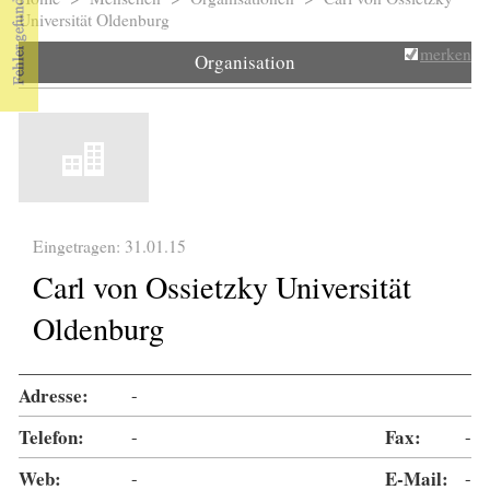
Sie sind hier
Universität Oldenburg
merken
Organisation
Eingetragen: 31.01.15
Carl von Ossietzky Universität
Oldenburg
Adresse:
-
Telefon:
-
Fax:
-
Web:
-
E-Mail:
-