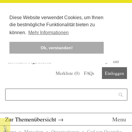
Diese Website verwendet Cookies, um Ihnen
die bestmögliche Funktionalität bieten zu
können.
Mehr Informationen
Ok, verstanden!
Kostenlos registrieren
Newsletter
Corona-Management
Merkliste (
0
)
FAQs
Einloggen
Suchformular
Suche
Zur Themenübersicht
→
Menu
Home
>
Menschen
>
Organisationen
> Carl von Ossietzky