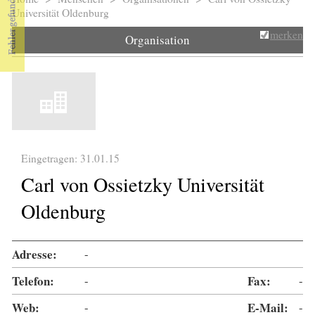
Sie sind hier
Universität Oldenburg
merken
Organisation
Eingetragen: 31.01.15
Carl von Ossietzky Universität
Oldenburg
Adresse:
-
Telefon:
-
Fax:
-
Web:
-
E-Mail:
-