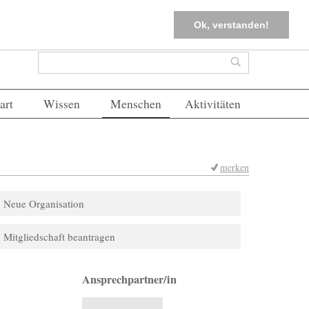
tter
Corona-Management
Merkliste (
0
)
FAQs
Einloggen
Ok, verstanden!
Suchformular
Suche
art
Wissen
Menschen
Aktivitäten
merken
Neue Organisation
Mitgliedschaft beantragen
Ansprechpartner/in