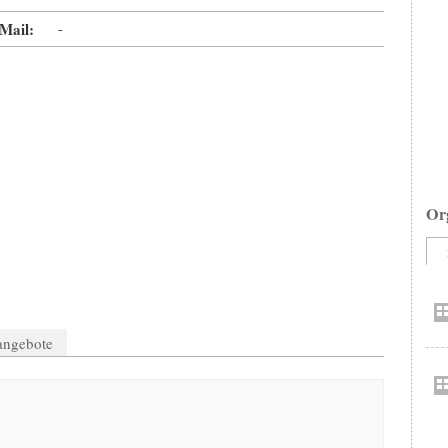
Mail:
-
Or
nangebote