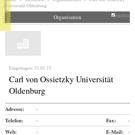
Sie sind hier
Universität Oldenburg
merken
Organisation
Eingetragen: 31.01.15
Carl von Ossietzky Universität
Oldenburg
Adresse:
-
Telefon:
-
Fax:
-
Web:
-
E-Mail:
-