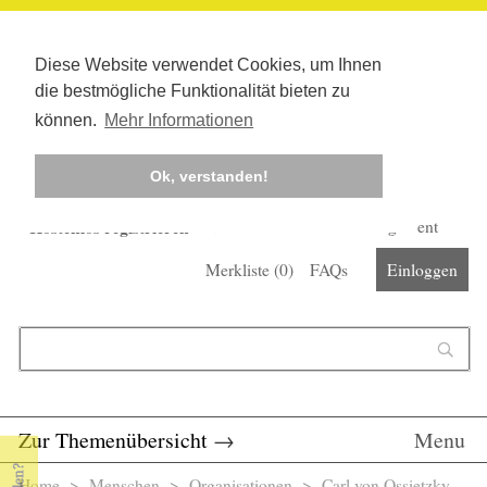
Diese Website verwendet Cookies, um Ihnen
die bestmögliche Funktionalität bieten zu
können.
Mehr Informationen
Ok, verstanden!
Kostenlos registrieren
Newsletter
Corona-Management
Merkliste (
0
)
FAQs
Einloggen
Suchformular
Suche
Zur Themenübersicht
→
Menu
Home
>
Menschen
>
Organisationen
> Carl von Ossietzky