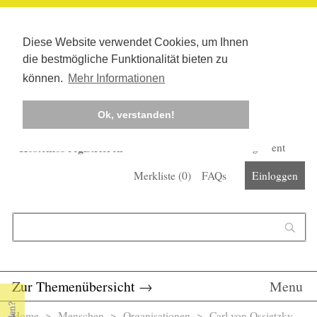
Diese Website verwendet Cookies, um Ihnen
die bestmögliche Funktionalität bieten zu
können.
Mehr Informationen
Ok, verstanden!
Kostenlos registrieren
Newsletter
Corona-Management
Merkliste (
0
)
FAQs
Einloggen
Suchformular
Suche
Zur Themenübersicht
→
Menu
Home
>
Menschen
>
Organisationen
> Carl von Ossietzky