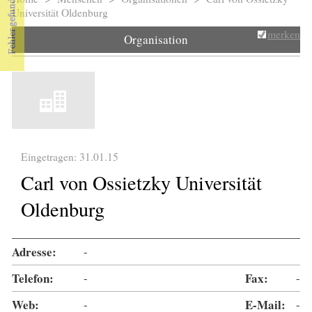
Sie sind hier
Universität Oldenburg
merken
Organisation
Eingetragen: 31.01.15
Carl von Ossietzky Universität
Oldenburg
Adresse:
-
Telefon:
-
Fax:
-
Web:
-
E-Mail:
-