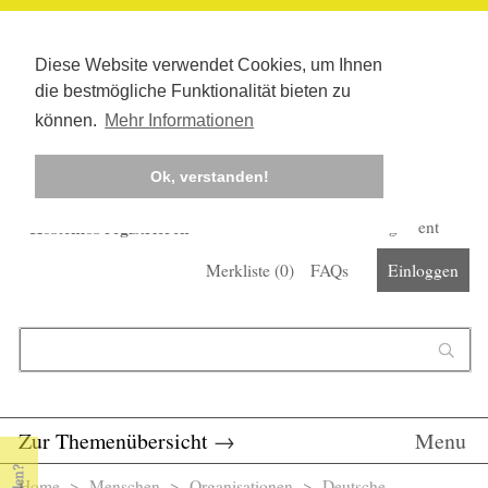
Diese Website verwendet Cookies, um Ihnen
die bestmögliche Funktionalität bieten zu
können.
Mehr Informationen
Ok, verstanden!
Kostenlos registrieren
Newsletter
Corona-Management
Merkliste (
0
)
FAQs
Einloggen
Suchformular
Suche
Zur Themenübersicht
→
Menu
Home
>
Menschen
>
Organisationen
> Deutsche