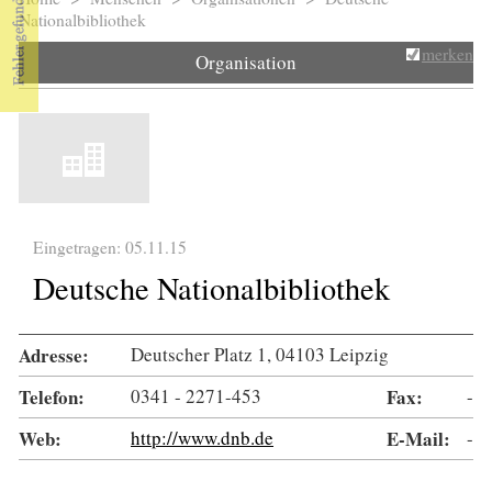
Sie sind hier
Nationalbibliothek
merken
Organisation
Eingetragen: 05.11.15
Deutsche Nationalbibliothek
Adresse:
Deutscher Platz 1, 04103 Leipzig
Telefon:
0341 - 2271-453
Fax:
-
Web:
http://www.dnb.de
E-Mail:
-