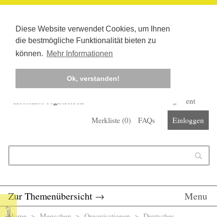
Diese Website verwendet Cookies, um Ihnen
die bestmögliche Funktionalität bieten zu
können.
Mehr Informationen
Ok, verstanden!
Kostenlos registrieren
Newsletter
Corona-Management
Merkliste (
0
)
FAQs
Einloggen
Suchformular
Suche
Zur Themenübersicht
→
Menu
Home
>
Menschen
>
Organisationen
> Deutsches