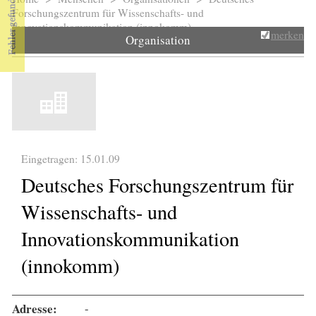
Sie sind hier
Forschungszentrum für Wissenschafts- und
Innovationskommunikation (innokomm)
merken
Organisation
Eingetragen: 15.01.09
Deutsches Forschungszentrum für
Wissenschafts- und
Innovationskommunikation
(innokomm)
Adresse:
-