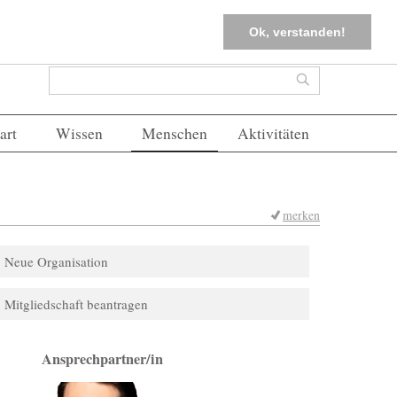
tter
Corona-Management
Merkliste (
0
)
FAQs
Einloggen
Ok, verstanden!
Suchformular
Suche
art
Wissen
Menschen
Aktivitäten
merken
Neue Organisation
Mitgliedschaft beantragen
Ansprechpartner/in