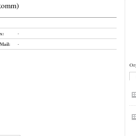
okomm)
x:
-
Mail:
-
Or