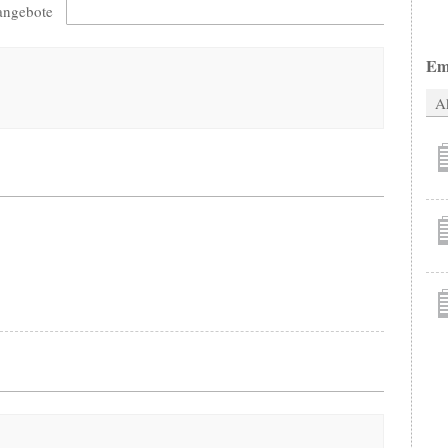
nangebote
Em
Ak