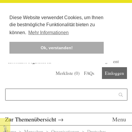
Diese Website verwendet Cookies, um Ihnen
die bestmögliche Funktionalität bieten zu
können.
Mehr Informationen
Ok, verstanden!
Kostenlos registrieren
Newsletter
Corona-Management
Merkliste (
0
)
FAQs
Einloggen
Suchformular
Suche
Zur Themenübersicht
→
Menu
Home
>
Menschen
>
Organisationen
> Deutsches