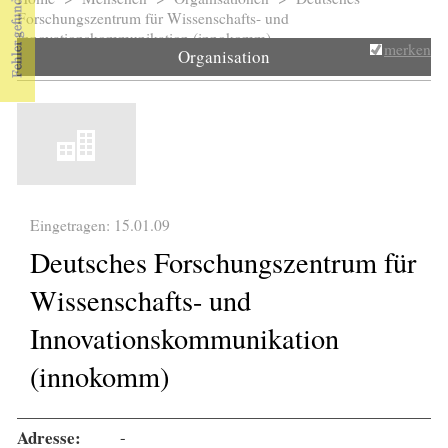
Sie sind hier
Forschungszentrum für Wissenschafts- und
Innovationskommunikation (innokomm)
merken
Organisation
Eingetragen: 15.01.09
Deutsches Forschungszentrum für
Wissenschafts- und
Innovationskommunikation
(innokomm)
Adresse:
-