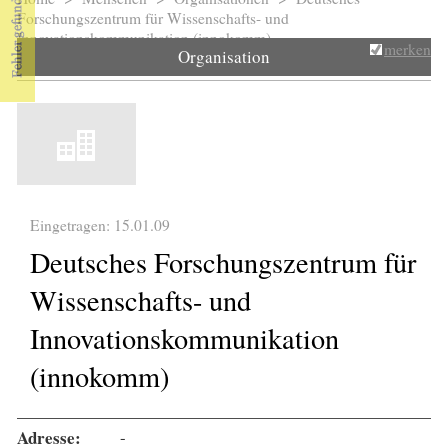
Sie sind hier
Forschungszentrum für Wissenschafts- und
Innovationskommunikation (innokomm)
merken
Organisation
Eingetragen: 15.01.09
Deutsches Forschungszentrum für
Wissenschafts- und
Innovationskommunikation
(innokomm)
Adresse:
-