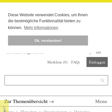
Diese Website verwendet Cookies, um Ihnen
die bestmögliche Funktionalität bieten zu
können.
Mehr Informationen
Ok, verstanden!
Kostenlos registrieren
Newsletter
Corona-Management
Merkliste (
0
)
FAQs
Einloggen
Suchformular
Suche
Zur Themenübersicht
→
Menu
Home
>
Menschen
>
Organisationen
> Deutsches