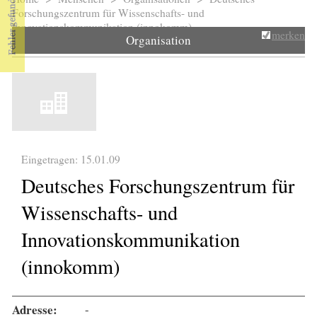
Sie sind hier
Forschungszentrum für Wissenschafts- und
Innovationskommunikation (innokomm)
merken
Organisation
Eingetragen: 15.01.09
Deutsches Forschungszentrum für
Wissenschafts- und
Innovationskommunikation
(innokomm)
Adresse:
-