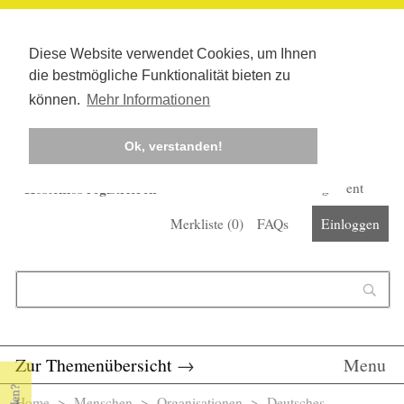
Diese Website verwendet Cookies, um Ihnen
die bestmögliche Funktionalität bieten zu
können.
Mehr Informationen
Ok, verstanden!
Kostenlos registrieren
Newsletter
Corona-Management
Merkliste (
0
)
FAQs
Einloggen
Suchformular
Suche
Zur Themenübersicht
→
Menu
Home
>
Menschen
>
Organisationen
> Deutsches