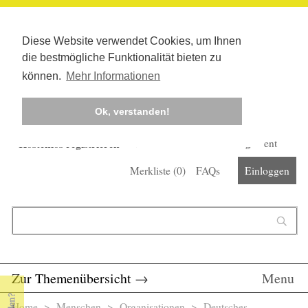
Diese Website verwendet Cookies, um Ihnen
die bestmögliche Funktionalität bieten zu
können.
Mehr Informationen
Ok, verstanden!
Kostenlos registrieren
Newsletter
Corona-Management
Merkliste (
0
)
FAQs
Einloggen
Suchformular
Suche
Zur Themenübersicht
→
Menu
Home
>
Menschen
>
Organisationen
> Deutsches