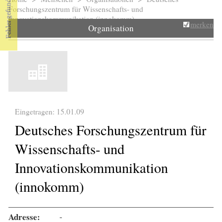
Sie sind hier
Forschungszentrum für Wissenschafts- und
Innovationskommunikation (innokomm)
merken
Organisation
Eingetragen: 15.01.09
Deutsches Forschungszentrum für
Wissenschafts- und
Innovationskommunikation
(innokomm)
Adresse:
-