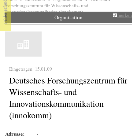
Sie sind hier
Forschungszentrum für Wissenschafts- und
Innovationskommunikation (innokomm)
merken
Organisation
Eingetragen: 15.01.09
Deutsches Forschungszentrum für
Wissenschafts- und
Innovationskommunikation
(innokomm)
Adresse:
-