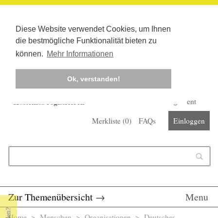
Diese Website verwendet Cookies, um Ihnen
die bestmögliche Funktionalität bieten zu
können.
Mehr Informationen
Ok, verstanden!
Kostenlos registrieren
Newsletter
Corona-Management
Merkliste (
0
)
FAQs
Einloggen
Suchformular
Suche
Zur Themenübersicht
→
Menu
Home
>
Menschen
>
Organisationen
> Deutsches