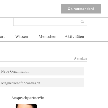
tter
Corona-Management
Merkliste (
0
)
FAQs
Einloggen
Ok, verstanden!
Suchformular
Suche
art
Wissen
Menschen
Aktivitäten
merken
Neue Organisation
Mitgliedschaft beantragen
Ansprechpartner/in