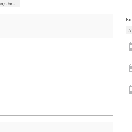
nangebote
Em
Ak