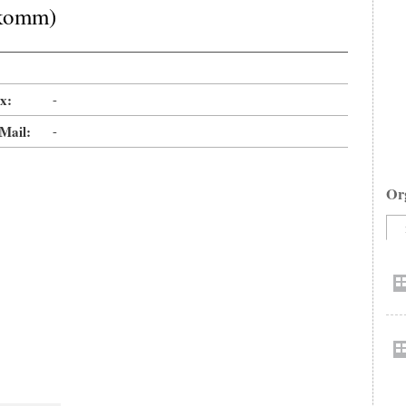
okomm)
x:
-
Mail:
-
Or