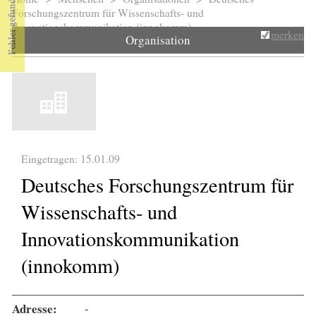
Sie sind hier
Forschungszentrum für Wissenschafts- und
Innovationskommunikation (innokomm)
merken
Organisation
Eingetragen: 15.01.09
Deutsches Forschungszentrum für
Wissenschafts- und
Innovationskommunikation
(innokomm)
Adresse:
-