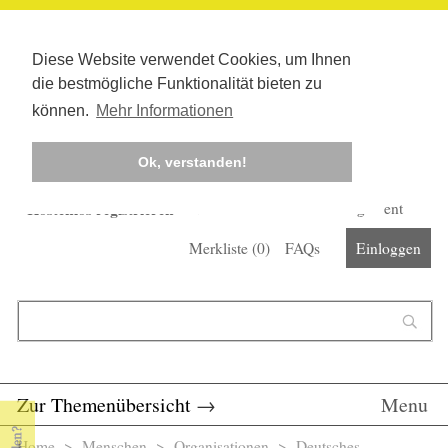
Diese Website verwendet Cookies, um Ihnen
die bestmögliche Funktionalität bieten zu
können.
Mehr Informationen
Ok, verstanden!
Kostenlos registrieren
Newsletter
Corona-Management
Merkliste (
0
)
FAQs
Einloggen
Suchformular
Suche
Zur Themenübersicht
→
Menu
Home
>
Menschen
>
Organisationen
> Deutsches