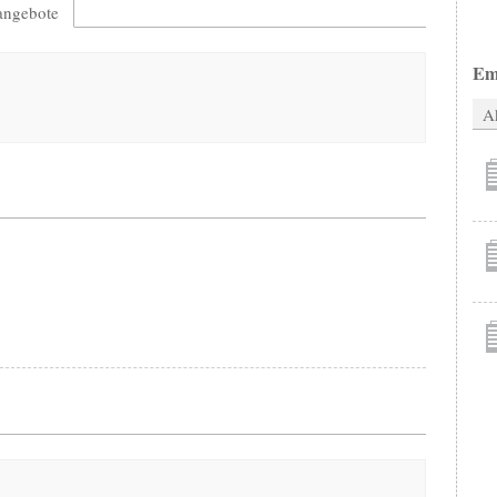
nangebote
Em
Ak