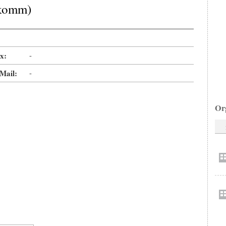
okomm)
x:
-
Mail:
-
Or