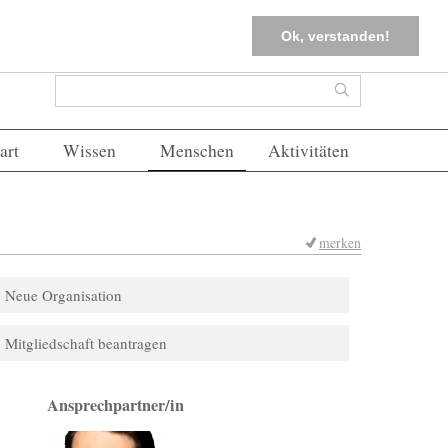
tter
Corona-Management
Merkliste (
0
)
FAQs
Einloggen
Ok, verstanden!
Suchformular
Suche
art
Wissen
Menschen
Aktivitäten
merken
Neue Organisation
Mitgliedschaft beantragen
Ansprechpartner/in