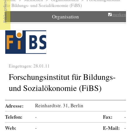
Sie sind hier
für Bildungs- und Sozialökonomie (FiBS)
merken
Organisation
Eingetragen: 28.01.11
Forschungsinstitut für Bildungs-
und Sozialökonomie (FiBS)
Adresse:
Reinhardtstr. 31, Berlin
Telefon:
-
Fax:
-
Web:
-
E-Mail:
-