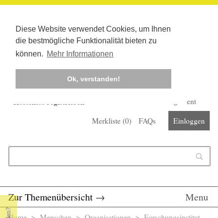
Diese Website verwendet Cookies, um Ihnen
die bestmögliche Funktionalität bieten zu
können.
Mehr Informationen
Ok, verstanden!
Kostenlos registrieren
Newsletter
Corona-Management
Merkliste (
0
)
FAQs
Einloggen
Suchformular
Suche
Zur Themenübersicht
→
Menu
Home
>
Menschen
>
Organisationen
> Forschungsinstitut