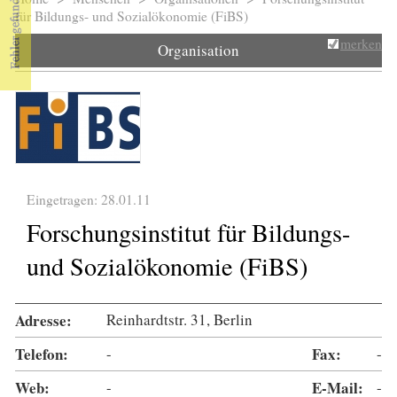
Sie sind hier
für Bildungs- und Sozialökonomie (FiBS)
merken
Organisation
Eingetragen: 28.01.11
Forschungsinstitut für Bildungs-
und Sozialökonomie (FiBS)
Adresse:
Reinhardtstr. 31, Berlin
Telefon:
-
Fax:
-
Web:
-
E-Mail:
-