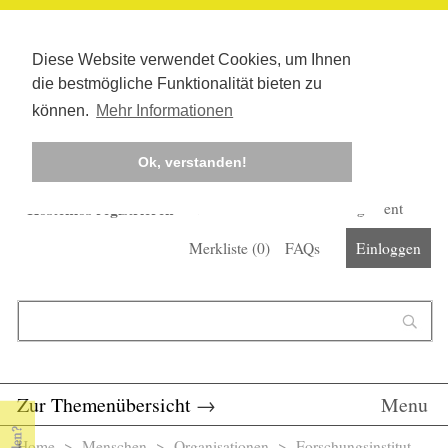
Diese Website verwendet Cookies, um Ihnen
die bestmögliche Funktionalität bieten zu
können.
Mehr Informationen
Ok, verstanden!
Kostenlos registrieren
Newsletter
Corona-Management
Merkliste (
0
)
FAQs
Einloggen
Suchformular
Suche
Zur Themenübersicht
→
Menu
Home
>
Menschen
>
Organisationen
> Forschungsinstitut