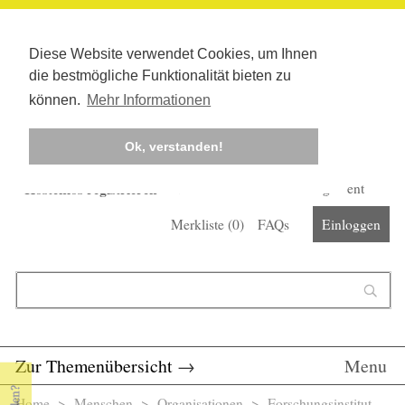
Diese Website verwendet Cookies, um Ihnen
die bestmögliche Funktionalität bieten zu
können.
Mehr Informationen
Ok, verstanden!
Kostenlos registrieren
Newsletter
Corona-Management
Merkliste (
0
)
FAQs
Einloggen
Suchformular
Suche
Zur Themenübersicht
→
Menu
Home
>
Menschen
>
Organisationen
> Forschungsinstitut