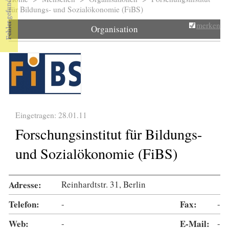
Sie sind hier
für Bildungs- und Sozialökonomie (FiBS)
merken
Organisation
Eingetragen: 28.01.11
Forschungsinstitut für Bildungs-
und Sozialökonomie (FiBS)
Adresse:
Reinhardtstr. 31, Berlin
Telefon:
-
Fax:
-
Web:
-
E-Mail:
-