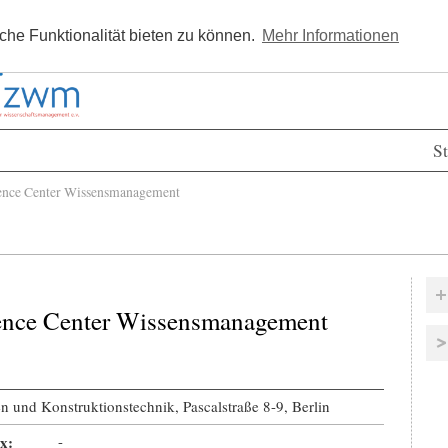
Kostenlos registrieren
Newsle
he Funktionalität bieten zu können.
Mehr Informationen
St
nce Center Wissensmanagement
ence Center Wissensmanagement
en und Konstruktionstechnik, Pascalstraße 8-9, Berlin
x:
-