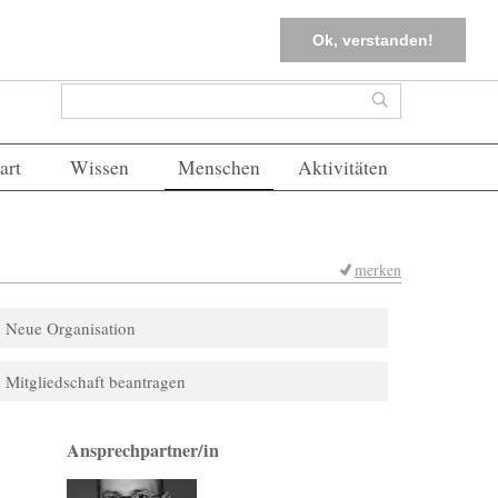
tter
Corona-Management
Merkliste (
0
)
FAQs
Einloggen
Ok, verstanden!
Suchformular
Suche
art
Wissen
Menschen
Aktivitäten
merken
Neue Organisation
Mitgliedschaft beantragen
Ansprechpartner/in