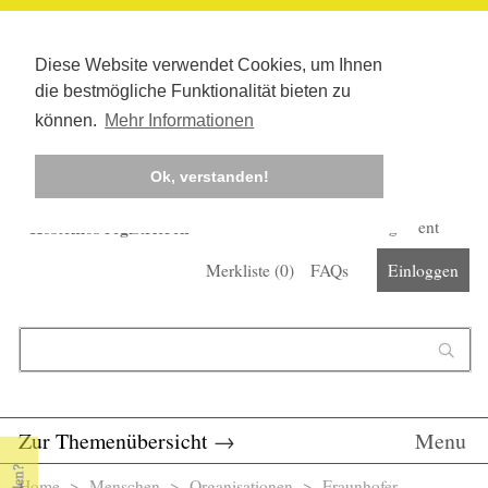
Diese Website verwendet Cookies, um Ihnen
die bestmögliche Funktionalität bieten zu
können.
Mehr Informationen
Ok, verstanden!
Kostenlos registrieren
Newsletter
Corona-Management
Merkliste (
0
)
FAQs
Einloggen
Suchformular
Suche
Zur Themenübersicht
→
Menu
Home
>
Menschen
>
Organisationen
> Fraunhofer