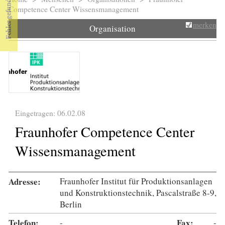
Sie sind hier
Competence Center Wissensmanagement
merken
Organisation
Eingetragen: 06.02.08
Fraunhofer Competence Center
Wissensmanagement
Adresse:
Fraunhofer Institut für Produktionsanlagen
und Konstruktionstechnik, Pascalstraße 8-9,
Berlin
Telefon:
-
Fax:
-