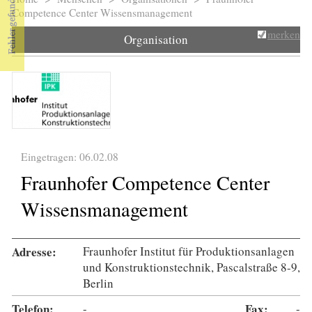
Sie sind hier
Competence Center Wissensmanagement
merken
Organisation
Eingetragen: 06.02.08
Fraunhofer Competence Center
Wissensmanagement
Adresse:
Fraunhofer Institut für Produktionsanlagen
und Konstruktionstechnik, Pascalstraße 8-9,
Berlin
Telefon:
-
Fax:
-