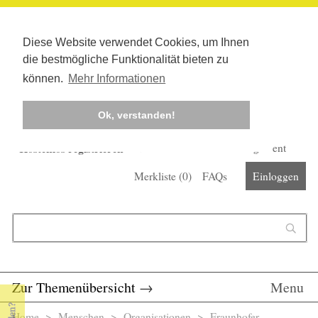
Diese Website verwendet Cookies, um Ihnen
die bestmögliche Funktionalität bieten zu
können.
Mehr Informationen
Ok, verstanden!
Kostenlos registrieren
Newsletter
Corona-Management
Merkliste (
0
)
FAQs
Einloggen
Suchformular
Suche
Zur Themenübersicht
→
Menu
Home
>
Menschen
>
Organisationen
> Fraunhofer