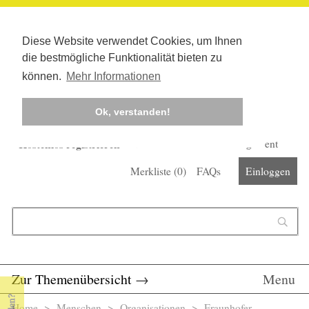
Diese Website verwendet Cookies, um Ihnen
die bestmögliche Funktionalität bieten zu
können.
Mehr Informationen
Ok, verstanden!
Kostenlos registrieren
Newsletter
Corona-Management
Merkliste (
0
)
FAQs
Einloggen
Suchformular
Suche
Zur Themenübersicht
→
Menu
Home
>
Menschen
>
Organisationen
> Fraunhofer