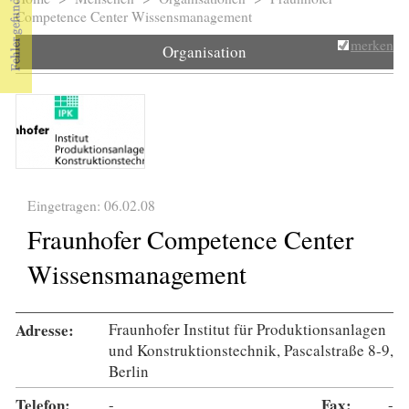
Sie sind hier
Competence Center Wissensmanagement
merken
Organisation
Eingetragen: 06.02.08
Fraunhofer Competence Center
Wissensmanagement
Adresse:
Fraunhofer Institut für Produktionsanlagen
und Konstruktionstechnik, Pascalstraße 8-9,
Berlin
Telefon:
-
Fax:
-