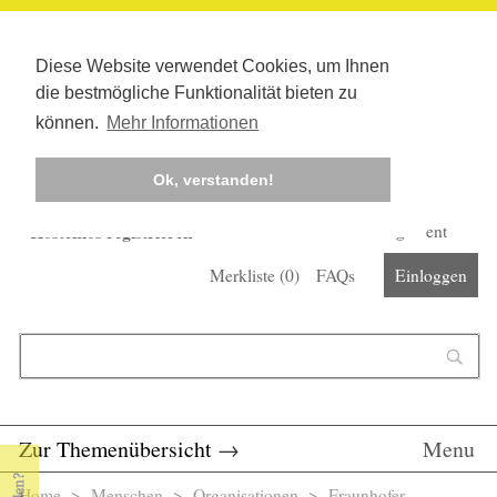
Diese Website verwendet Cookies, um Ihnen
die bestmögliche Funktionalität bieten zu
können.
Mehr Informationen
Ok, verstanden!
Kostenlos registrieren
Newsletter
Corona-Management
Merkliste (
0
)
FAQs
Einloggen
Suchformular
Suche
Zur Themenübersicht
→
Menu
Home
>
Menschen
>
Organisationen
> Fraunhofer