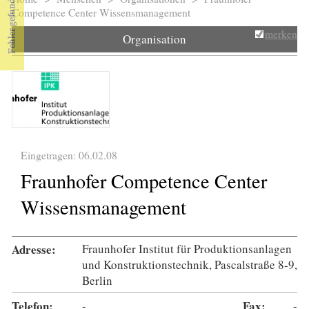
Sie sind hier
Competence Center Wissensmanagement
merken
Organisation
Eingetragen: 06.02.08
Fraunhofer Competence Center
Wissensmanagement
Adresse:
Fraunhofer Institut für Produktionsanlagen
und Konstruktionstechnik, Pascalstraße 8-9,
Berlin
Telefon:
-
Fax:
-