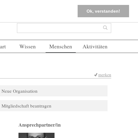
tter
Corona-Management
Merkliste (
0
)
FAQs
Einloggen
Ok, verstanden!
Suchformular
Suche
art
Wissen
Menschen
Aktivitäten
merken
Neue Organisation
Mitgliedschaft beantragen
Ansprechpartner/in