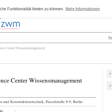
Kostenlos registrieren
Newsle
he Funktionalität bieten zu können.
Mehr Informationen
St
nce Center Wissensmanagement
ence Center Wissensmanagement
en und Konstruktionstechnik, Pascalstraße 8-9, Berlin
x:
-