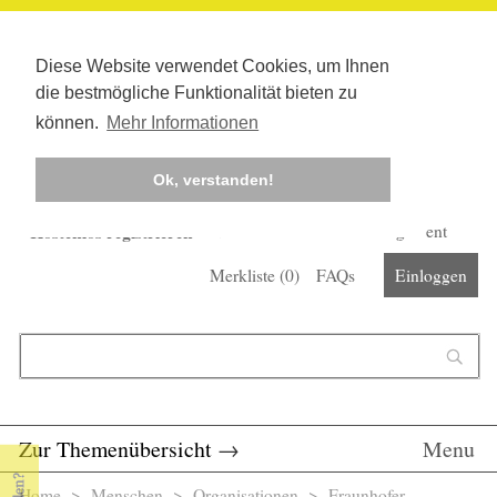
Diese Website verwendet Cookies, um Ihnen
die bestmögliche Funktionalität bieten zu
können.
Mehr Informationen
Ok, verstanden!
Kostenlos registrieren
Newsletter
Corona-Management
Merkliste (
0
)
FAQs
Einloggen
Suchformular
Suche
Zur Themenübersicht
→
Menu
Home
>
Menschen
>
Organisationen
> Fraunhofer