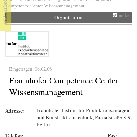
Sie sind hier
Competence Center Wissensmanagement
merken
Organisation
Eingetragen: 06.02.08
Fraunhofer Competence Center
Wissensmanagement
Adresse:
Fraunhofer Institut für Produktionsanlagen
und Konstruktionstechnik, Pascalstraße 8-9,
Berlin
Telefon:
-
Fax:
-