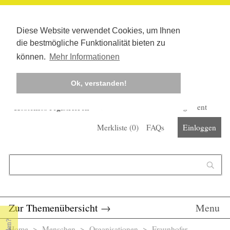
Diese Website verwendet Cookies, um Ihnen
die bestmögliche Funktionalität bieten zu
können.
Mehr Informationen
Ok, verstanden!
Kostenlos registrieren
Newsletter
Corona-Management
Merkliste (
0
)
FAQs
Einloggen
Suchformular
Suche
Zur Themenübersicht
→
Menu
Home
>
Menschen
>
Organisationen
> Fraunhofer