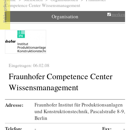
Sie sind hier
Competence Center Wissensmanagement
merken
Organisation
Eingetragen: 06.02.08
Fraunhofer Competence Center
Wissensmanagement
Adresse:
Fraunhofer Institut für Produktionsanlagen
und Konstruktionstechnik, Pascalstraße 8-9,
Berlin
Telefon:
-
Fax:
-