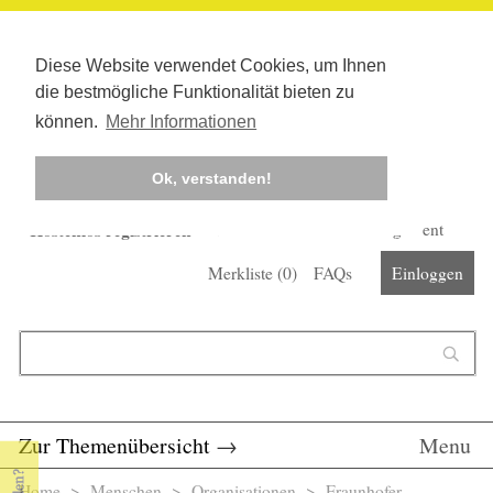
Diese Website verwendet Cookies, um Ihnen
die bestmögliche Funktionalität bieten zu
können.
Mehr Informationen
Ok, verstanden!
Kostenlos registrieren
Newsletter
Corona-Management
Merkliste (
0
)
FAQs
Einloggen
Suchformular
Suche
Zur Themenübersicht
→
Menu
Home
>
Menschen
>
Organisationen
> Fraunhofer