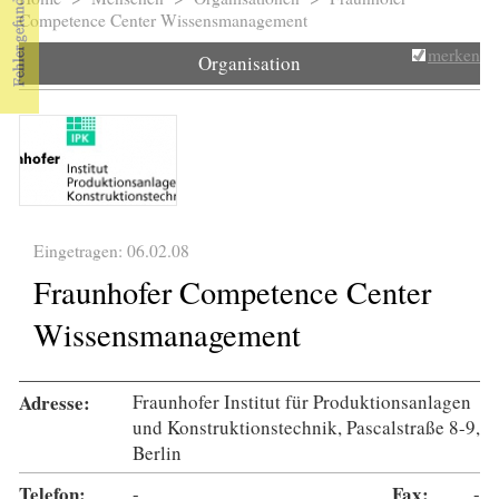
Sie sind hier
Competence Center Wissensmanagement
merken
Organisation
Eingetragen: 06.02.08
Fraunhofer Competence Center
Wissensmanagement
Adresse:
Fraunhofer Institut für Produktionsanlagen
und Konstruktionstechnik, Pascalstraße 8-9,
Berlin
Telefon:
-
Fax:
-