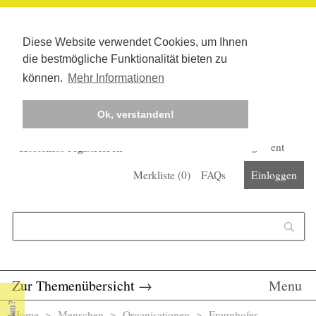
Diese Website verwendet Cookies, um Ihnen
die bestmögliche Funktionalität bieten zu
können.
Mehr Informationen
Ok, verstanden!
Kostenlos registrieren
Newsletter
Corona-Management
Merkliste (
0
)
FAQs
Einloggen
Suchformular
Suche
Zur Themenübersicht
→
Menu
Home
>
Menschen
>
Organisationen
> Fraunhofer