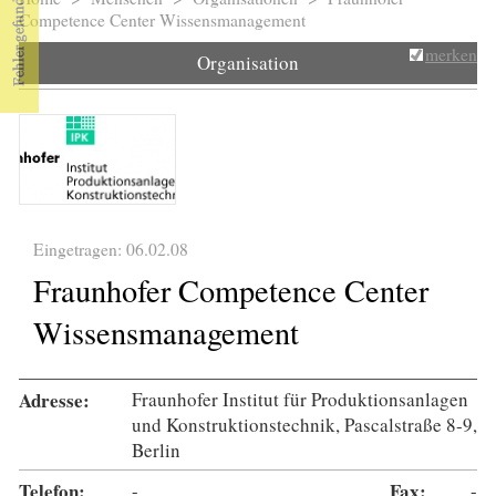
Sie sind hier
Competence Center Wissensmanagement
merken
Organisation
Eingetragen: 06.02.08
Fraunhofer Competence Center
Wissensmanagement
Adresse:
Fraunhofer Institut für Produktionsanlagen
und Konstruktionstechnik, Pascalstraße 8-9,
Berlin
Telefon:
-
Fax:
-