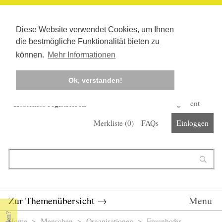
Diese Website verwendet Cookies, um Ihnen
die bestmögliche Funktionalität bieten zu
können.
Mehr Informationen
Ok, verstanden!
Kostenlos registrieren
Newsletter
Corona-Management
Merkliste (
0
)
FAQs
Einloggen
Suchformular
Suche
Zur Themenübersicht
→
Menu
Home
>
Menschen
>
Organisationen
> Fraunhofer