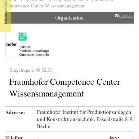
Sie sind hier
Competence Center Wissensmanagement
merken
Organisation
Eingetragen: 06.02.08
Fraunhofer Competence Center
Wissensmanagement
Adresse:
Fraunhofer Institut für Produktionsanlagen
und Konstruktionstechnik, Pascalstraße 8-9,
Berlin
Telefon:
-
Fax:
-