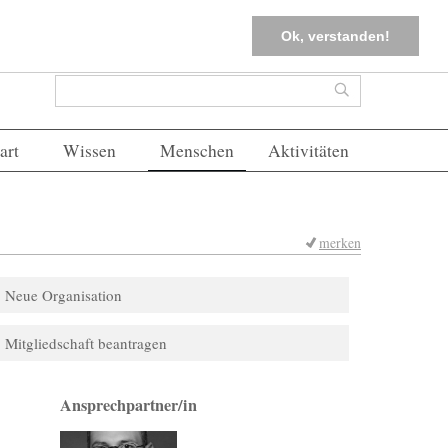
tter
Corona-Management
Merkliste (
0
)
FAQs
Einloggen
Ok, verstanden!
Suchformular
Suche
art
Wissen
Menschen
Aktivitäten
merken
Neue Organisation
Mitgliedschaft beantragen
Ansprechpartner/in