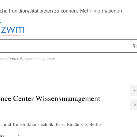
Kostenlos registrieren
Newsle
he Funktionalität bieten zu können.
Mehr Informationen
St
nce Center Wissensmanagement
ence Center Wissensmanagement
en und Konstruktionstechnik, Pascalstraße 8-9, Berlin
x:
-