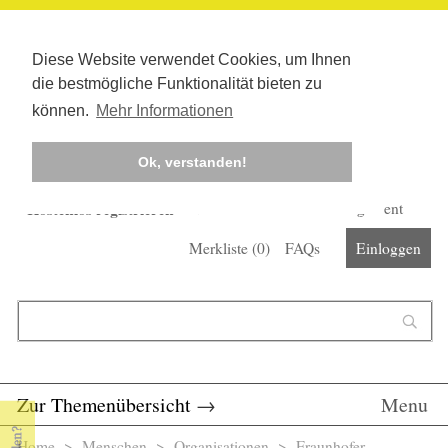
Diese Website verwendet Cookies, um Ihnen
die bestmögliche Funktionalität bieten zu
können.
Mehr Informationen
Ok, verstanden!
Kostenlos registrieren
Newsletter
Corona-Management
Merkliste (
0
)
FAQs
Einloggen
Suchformular
Suche
Zur Themenübersicht
→
Menu
Home
>
Menschen
>
Organisationen
> Fraunhofer