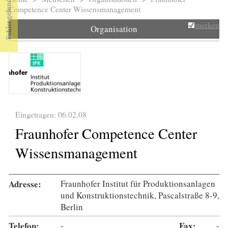
Sie sind hier
Competence Center Wissensmanagement
merken
Organisation
Eingetragen: 06.02.08
Fraunhofer Competence Center
Wissensmanagement
Adresse:
Fraunhofer Institut für Produktionsanlagen
und Konstruktionstechnik, Pascalstraße 8-9,
Berlin
Telefon:
-
Fax:
-