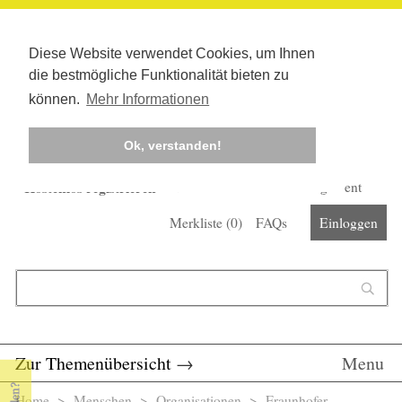
Diese Website verwendet Cookies, um Ihnen
die bestmögliche Funktionalität bieten zu
können.
Mehr Informationen
Ok, verstanden!
Kostenlos registrieren
Newsletter
Corona-Management
Merkliste (
0
)
FAQs
Einloggen
Suchformular
Suche
Zur Themenübersicht
→
Menu
Home
>
Menschen
>
Organisationen
> Fraunhofer