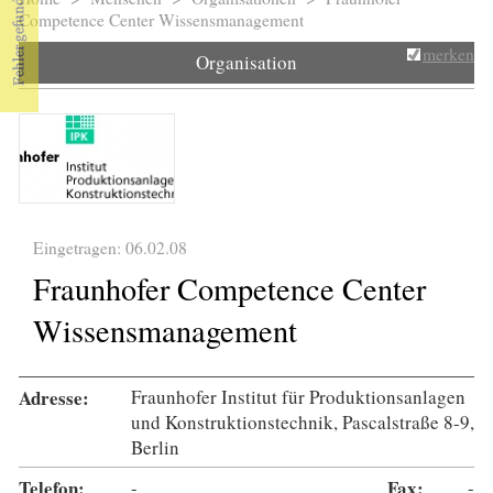
Sie sind hier
Competence Center Wissensmanagement
merken
Organisation
Eingetragen: 06.02.08
Fraunhofer Competence Center
Wissensmanagement
Adresse:
Fraunhofer Institut für Produktionsanlagen
und Konstruktionstechnik, Pascalstraße 8-9,
Berlin
Telefon:
-
Fax:
-