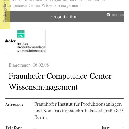
Sie sind hier
Competence Center Wissensmanagement
merken
Organisation
Eingetragen: 06.02.08
Fraunhofer Competence Center
Wissensmanagement
Adresse:
Fraunhofer Institut für Produktionsanlagen
und Konstruktionstechnik, Pascalstraße 8-9,
Berlin
Telefon:
-
Fax:
-