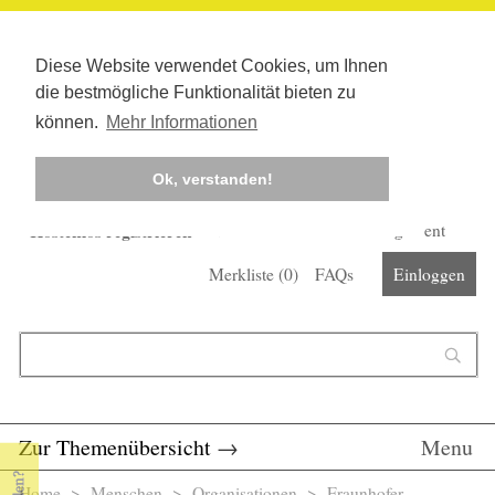
Diese Website verwendet Cookies, um Ihnen
die bestmögliche Funktionalität bieten zu
können.
Mehr Informationen
Ok, verstanden!
Kostenlos registrieren
Newsletter
Corona-Management
Merkliste (
0
)
FAQs
Einloggen
Suchformular
Suche
Zur Themenübersicht
→
Menu
Home
>
Menschen
>
Organisationen
> Fraunhofer