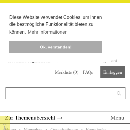
Diese Website verwendet Cookies, um Ihnen
die bestmögliche Funktionalität bieten zu
können.
Mehr Informationen
Ok, verstanden!
Kostenlos registrieren
Newsletter
Corona-Management
Merkliste (
0
)
FAQs
Einloggen
Suchformular
Suche
Zur Themenübersicht
→
Menu
Home
>
Menschen
>
Organisationen
> Fraunhofer