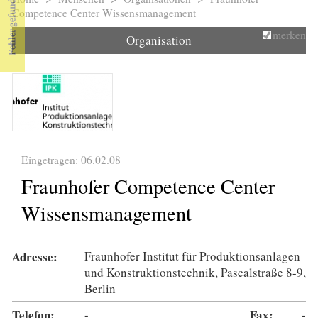
Sie sind hier
Competence Center Wissensmanagement
merken
Organisation
Eingetragen: 06.02.08
Fraunhofer Competence Center
Wissensmanagement
Adresse:
Fraunhofer Institut für Produktionsanlagen
und Konstruktionstechnik, Pascalstraße 8-9,
Berlin
Telefon:
-
Fax:
-