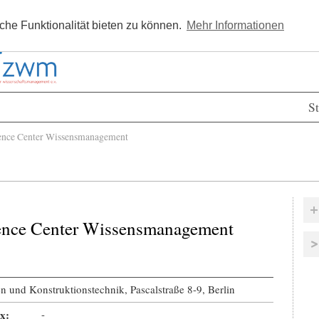
Kostenlos registrieren
Newsle
he Funktionalität bieten zu können.
Mehr Informationen
St
nce Center Wissensmanagement
ence Center Wissensmanagement
en und Konstruktionstechnik, Pascalstraße 8-9, Berlin
x:
-