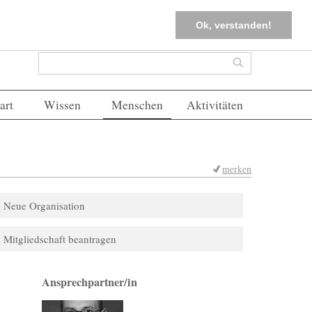
tter
Corona-Management
Merkliste (
0
)
FAQs
Einloggen
Ok, verstanden!
Suchformular
Suche
art
Wissen
Menschen
Aktivitäten
merken
Neue Organisation
Mitgliedschaft beantragen
Ansprechpartner/in