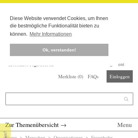
Diese Website verwendet Cookies, um Ihnen
die bestmögliche Funktionalität bieten zu
können.
Mehr Informationen
Ok, verstanden!
Kostenlos registrieren
Newsletter
Corona-Management
Merkliste (
0
)
FAQs
Einloggen
Suchformular
Suche
Zur Themenübersicht
→
Menu
Home
>
Menschen
>
Organisationen
> Fraunhofer