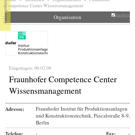
Sie sind hier
Competence Center Wissensmanagement
merken
Organisation
Eingetragen: 06.02.08
Fraunhofer Competence Center
Wissensmanagement
Adresse:
Fraunhofer Institut für Produktionsanlagen
und Konstruktionstechnik, Pascalstraße 8-9,
Berlin
Telefon:
-
Fax:
-