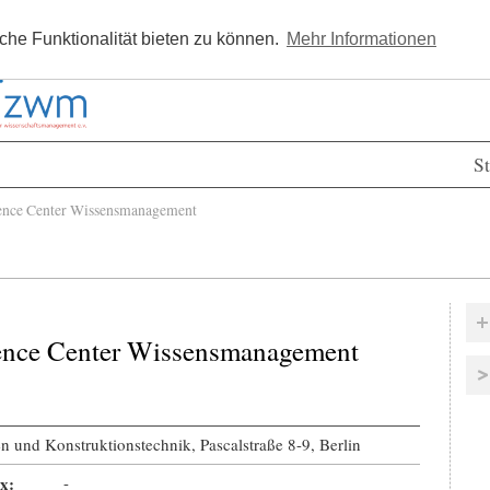
Kostenlos registrieren
Newsle
he Funktionalität bieten zu können.
Mehr Informationen
St
nce Center Wissensmanagement
ence Center Wissensmanagement
en und Konstruktionstechnik, Pascalstraße 8-9, Berlin
x:
-