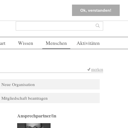
tter
Corona-Management
Merkliste (
0
)
FAQs
Einloggen
Ok, verstanden!
Suchformular
Suche
art
Wissen
Menschen
Aktivitäten
merken
Neue Organisation
Mitgliedschaft beantragen
Ansprechpartner/in