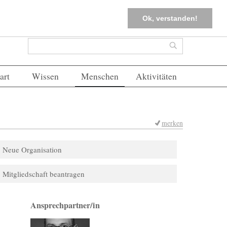
tter
Corona-Management
Merkliste (
0
)
FAQs
Einloggen
Ok, verstanden!
Suchformular
Suche
art
Wissen
Menschen
Aktivitäten
merken
Neue Organisation
Mitgliedschaft beantragen
Ansprechpartner/in