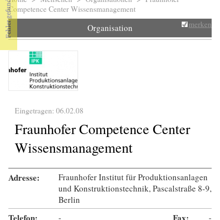
Sie sind hier
Competence Center Wissensmanagement
merken
Organisation
Eingetragen: 06.02.08
Fraunhofer Competence Center
Wissensmanagement
Adresse:
Fraunhofer Institut für Produktionsanlagen
und Konstruktionstechnik, Pascalstraße 8-9,
Berlin
Telefon:
-
Fax:
-