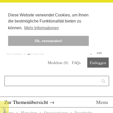
Diese Website verwendet Cookies, um Ihnen
die bestmögliche Funktionalität bieten zu
können.
Mehr Informationen
Ok, verstanden!
Kostenlos registrieren
Newsletter
Corona-Management
Merkliste (
0
)
FAQs
Einloggen
Suchformular
Suche
Zur Themenübersicht
→
Menu
Home
>
Menschen
>
Organisationen
> Fraunhofer