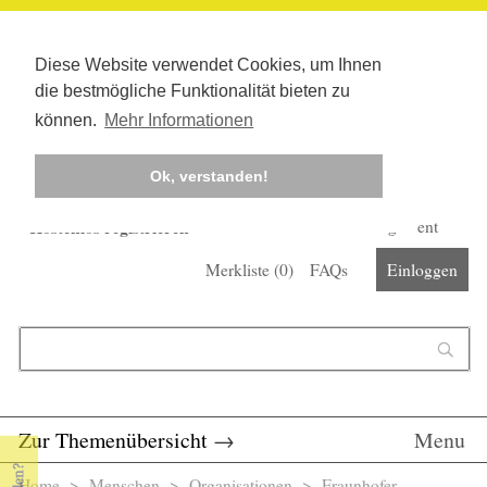
Diese Website verwendet Cookies, um Ihnen
die bestmögliche Funktionalität bieten zu
können.
Mehr Informationen
Ok, verstanden!
Kostenlos registrieren
Newsletter
Corona-Management
Merkliste (
0
)
FAQs
Einloggen
Suchformular
Suche
Zur Themenübersicht
→
Menu
Home
>
Menschen
>
Organisationen
> Fraunhofer