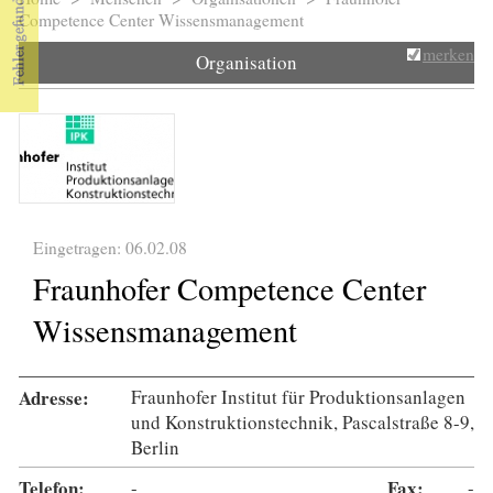
Sie sind hier
Competence Center Wissensmanagement
merken
Organisation
Eingetragen: 06.02.08
Fraunhofer Competence Center
Wissensmanagement
Adresse:
Fraunhofer Institut für Produktionsanlagen
und Konstruktionstechnik, Pascalstraße 8-9,
Berlin
Telefon:
-
Fax:
-