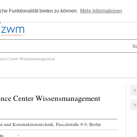
Kostenlos registrieren
Newsle
he Funktionalität bieten zu können.
Mehr Informationen
St
nce Center Wissensmanagement
ence Center Wissensmanagement
en und Konstruktionstechnik, Pascalstraße 8-9, Berlin
x:
-