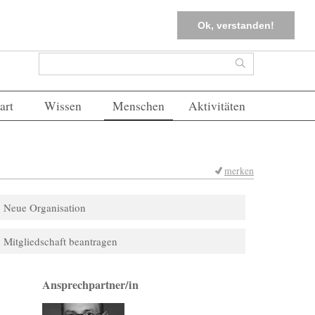
tter
Corona-Management
Merkliste (
0
)
FAQs
Einloggen
Ok, verstanden!
Suchformular
Suche
art
Wissen
Menschen
Aktivitäten
merken
Neue Organisation
Mitgliedschaft beantragen
Ansprechpartner/in