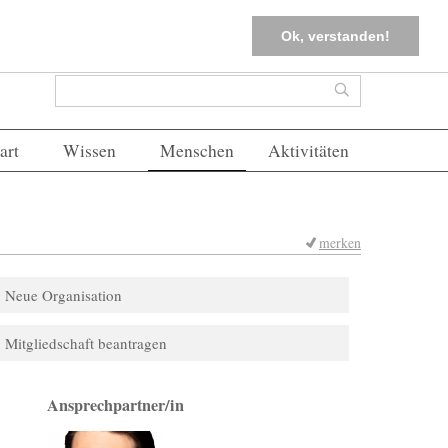
tter
Corona-Management
Merkliste (
0
)
FAQs
Einloggen
Ok, verstanden!
Suchformular
Suche
art
Wissen
Menschen
Aktivitäten
merken
Neue Organisation
Mitgliedschaft beantragen
Ansprechpartner/in