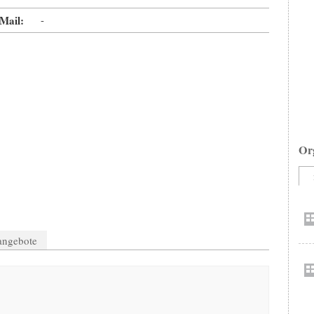
Mail:
-
Or
nangebote