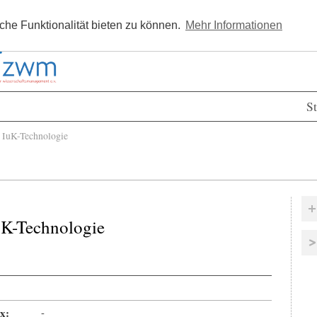
Kostenlos registrieren
Newsle
he Funktionalität bieten zu können.
Mehr Informationen
St
IuK-Technologie
uK-Technologie
x:
-