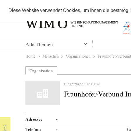
Diese Website verwendet Cookies, um Ihnen die bestmöglic
Alle Themen
Sie sind hier
Home
>
Menschen
>
Organisationen
> Fraunhofer-Verbund 
Organisation
Eingetragen: 02.10.09
Fraunhofer-Verbund I
Adresse:
-
Telefon:
-
Fa