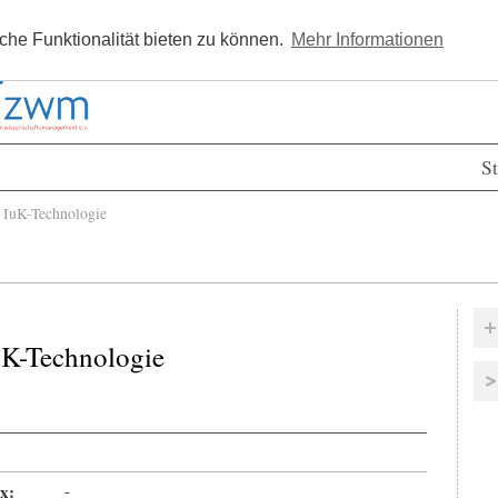
Kostenlos registrieren
Newsle
he Funktionalität bieten zu können.
Mehr Informationen
St
IuK-Technologie
uK-Technologie
x:
-