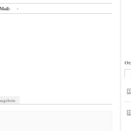
Mail:
-
Or
nangebote