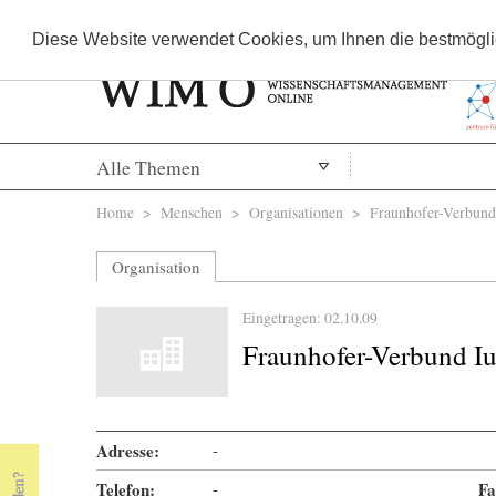
Diese Website verwendet Cookies, um Ihnen die bestmöglic
Alle Themen
Sie sind hier
Home
>
Menschen
>
Organisationen
> Fraunhofer-Verbund 
Organisation
Eingetragen: 02.10.09
Fraunhofer-Verbund I
Adresse:
-
Telefon:
-
Fa