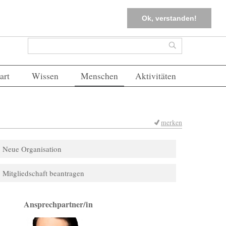
tter
Corona-Management
Merkliste (
0
)
FAQs
Einloggen
Ok, verstanden!
Suchformular
Suche
art
Wissen
Menschen
Aktivitäten
merken
Neue Organisation
Mitgliedschaft beantragen
Ansprechpartner/in