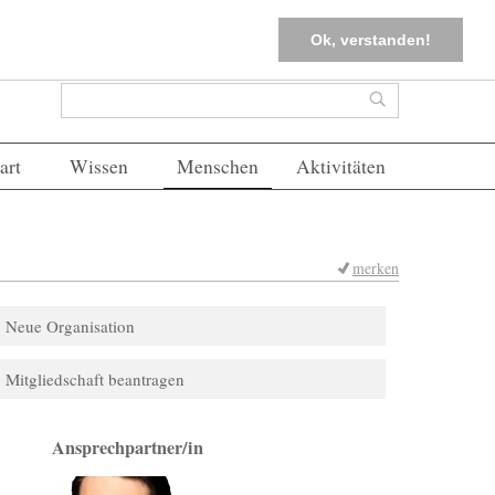
tter
Corona-Management
Merkliste (
0
)
FAQs
Einloggen
Ok, verstanden!
Suchformular
Suche
art
Wissen
Menschen
Aktivitäten
merken
Neue Organisation
Mitgliedschaft beantragen
Ansprechpartner/in