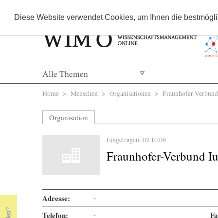
Diese Website verwendet Cookies, um Ihnen die bestmöglic
Alle Themen
Sie sind hier
Home
>
Menschen
>
Organisationen
> Fraunhofer-Verbund 
Organisation
Eingetragen: 02.10.09
Fraunhofer-Verbund I
Adresse:
-
Telefon:
-
Fa