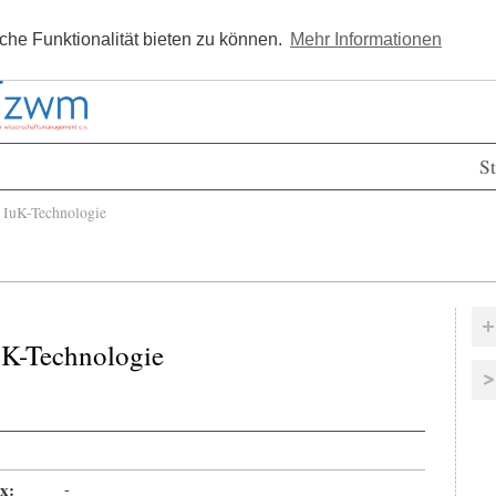
Kostenlos registrieren
Newsle
he Funktionalität bieten zu können.
Mehr Informationen
St
IuK-Technologie
uK-Technologie
x:
-