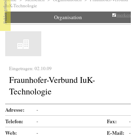
Sie sind hier
IuK-Technologie
merken
Organisation
Eingetragen: 02.10.09
Fraunhofer-Verbund IuK-
Technologie
Adresse:
-
Telefon:
-
Fax:
-
Web:
-
E-Mail:
-