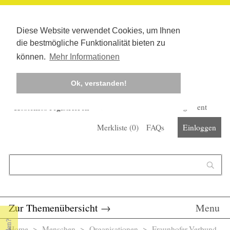
Diese Website verwendet Cookies, um Ihnen
die bestmögliche Funktionalität bieten zu
können.
Mehr Informationen
Ok, verstanden!
Kostenlos registrieren
Newsletter
Corona-Management
Merkliste (
0
)
FAQs
Einloggen
Suchformular
Suche
Zur Themenübersicht
→
Menu
Home
>
Menschen
>
Organisationen
> Fraunhofer-Verbund