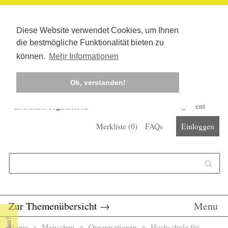
Diese Website verwendet Cookies, um Ihnen
die bestmögliche Funktionalität bieten zu
können.
Mehr Informationen
Ok, verstanden!
Kostenlos registrieren
Newsletter
Corona-Management
Merkliste (
0
)
FAQs
Einloggen
Suchformular
Suche
Zur Themenübersicht
→
Menu
Home
>
Menschen
>
Organisationen
> Hochschule für