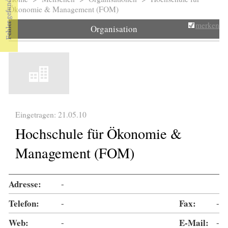
Sie sind hier
Ökonomie & Management (FOM)
merken
Organisation
Eingetragen: 21.05.10
Hochschule für Ökonomie &
Management (FOM)
Adresse:
-
Telefon:
-
Fax:
-
Web:
-
E-Mail:
-